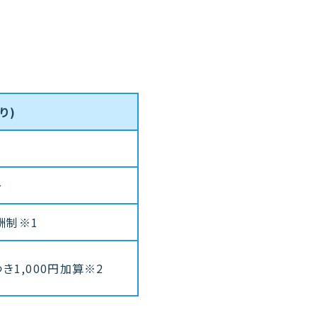
り)
〜
酬制※1
つき1,000円加算※2